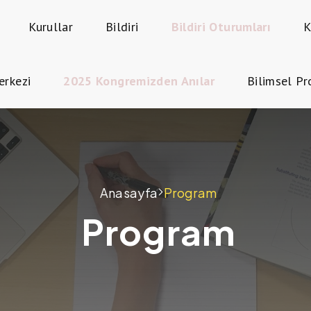
Kurullar
Bildiri
Bildiri Oturumları
K
erkezi
2025 Kongremizden Anılar
Bilimsel P
Anasayfa
Program
Program