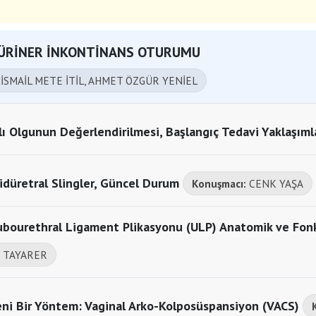
- ÜRİNER İNKONTİNANS OTURUMU
:
İSMAİL METE İTİL, AHMET ÖZGÜR YENİEL
lı Olgunun Değerlendirilmesi, Başlangıç Tedavi Yaklaşıml
idüretral Slingler, Güncel Durum
Konuşmacı:
CENK YAŞA
Pubourethral Ligament Plikasyonu (ULP) Anatomik ve Fon
 TAYARER
eni Bir Yöntem: Vaginal Arko-Kolposüspansiyon (VACS)