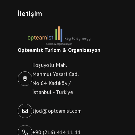
İletişim
Opteamist Turizm & Organizasyon
Koşuyolu Mah.
Mahmut Yesari Cad.
No:64 Kadıköy /
İstanbul - Türkiye
tjod@opteamist.com
+90 (216) 414 11 11