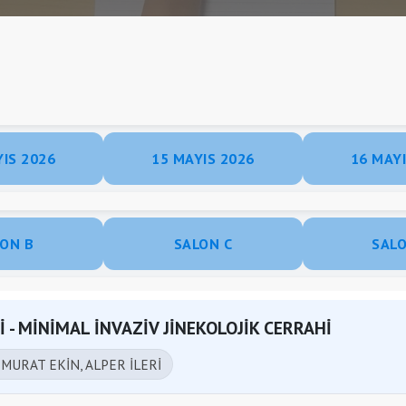
YIS 2026
15 MAYIS 2026
16 MAYI
ON B
SALON C
SAL
İ - MİNİMAL İNVAZİV JİNEKOLOJİK CERRAHİ
:
MURAT EKİN, ALPER İLERİ